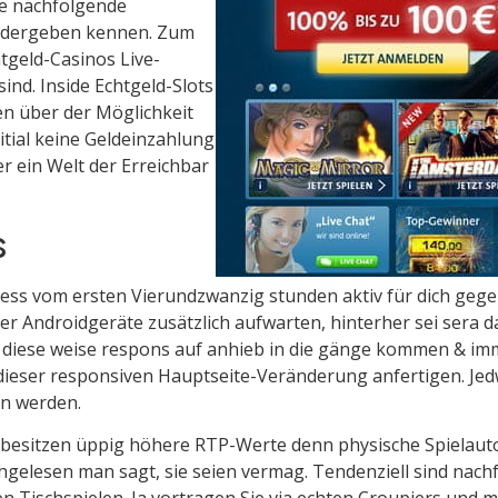
nie nachfolgende
edergeben kennen. Zum
htgeld-Casinos Live-
ind. Inside Echtgeld-Slots
en über der Möglichkeit
nitial keine Geldeinzahlung
r ein Welt der Erreichbar
s
ss vom ersten Vierundzwanzig stunden aktiv für dich gegeb
er Androidgeräte zusätzlich aufwarten, hinterher sei sera d
uf diese weise respons auf anhieb in die gänge kommen & i
 dieser responsiven Hauptseite-Veränderung anfertigen. Je
en werden.
besitzen üppig höhere RTP-Werte denn physische Spielaut
gelesen man sagt, sie seien vermag. Tendenziell sind nachfo
en Tischspielen. Ja vortragen Sie via echten Croupiers und