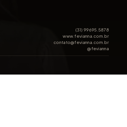
(31) 99695.5878
www.fevianna.com.br
contato@fevianna.com.br
@fevianna