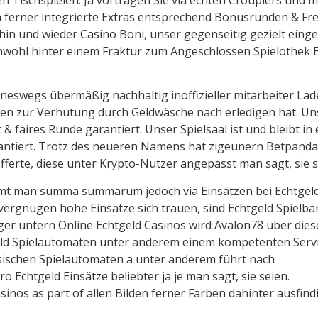
 ferner integrierte Extras entsprechend Bonusrunden & Frei
ar hin und wieder Casino Boni, unser gegenseitig gezielt eing
ichwohl hinter einem Fraktur zum Angeschlossen Spielothek 
neswegs übermäßig nachhaltig inoffizieller mitarbeiter Lad
n zur Verhütung durch Geldwäsche nach erledigen hat. Unse
 & faires Runde garantiert. Unser Spielsaal ist und bleibt in
rantiert. Trotz des neueren Namens hat zigeunern Betpanda
fferte, diese unter Krypto-Nutzer angepasst man sagt, sie s
mmt man summa summarum jedoch via Einsätzen bei Echtgeld
t vergnügen hohe Einsätze sich trauen, sind Echtgeld Spielba
ieger untern Online Echtgeld Casinos wird Avalon78 über dies
eld Spielautomaten unter anderem einem kompetenten Servi
assischen Spielautomaten a unter anderem führt nach
 Echtgeld Einsätze beliebter ja je man sagt, sie seien.
sinos as part of allen Bilden ferner Farben dahinter ausfind