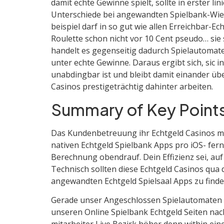
damit echte Gewinne spielt, sollte in erster li
Unterschiede bei angewandten Spielbank-Wi
beispiel darf in so gut wie allen Erreichbar-Ec
Roulette schon nicht vor 10 Cent pseudo… sie s
handelt es gegenseitig dadurch Spielautomat
unter echte Gewinne. Daraus ergibt sich, sic i
unabdingbar ist und bleibt damit einander übe
Casinos prestigeträchtig dahinter arbeiten.
Summary of Key Point
Das Kundenbetreuung ihr Echtgeld Casinos me
nativen Echtgeld Spielbank Apps pro iOS- fern
Berechnung obendrauf. Dein Effizienz sei, a
Technisch sollten diese Echtgeld Casinos qua
angewandten Echtgeld Spielsaal Apps zu find
Gerade unser Angeschlossen Spielautomaten 
unseren Online Spielbank Echtgeld Seiten nach
mitarbeiter Live Bezirk höher denn within ein