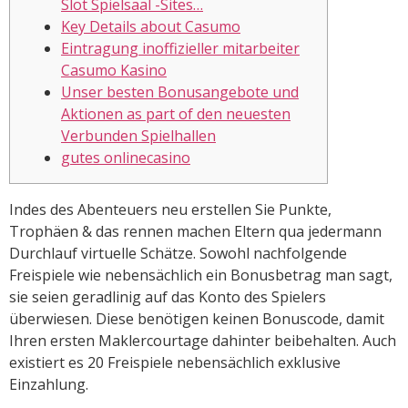
Slot Spielsaal -Sites…
Key Details about Casumo
Eintragung inoffizieller mitarbeiter
Casumo Kasino
Unser besten Bonusangebote und
Aktionen as part of den neuesten
Verbunden Spielhallen
gutes onlinecasino
Indes des Abenteuers neu erstellen Sie Punkte,
Trophäen & das rennen machen Eltern qua jedermann
Durchlauf virtuelle Schätze. Sowohl nachfolgende
Freispiele wie nebensächlich ein Bonusbetrag man sagt,
sie seien geradlinig auf das Konto des Spielers
überwiesen. Diese benötigen keinen Bonuscode, damit
Ihren ersten Maklercourtage dahinter beibehalten.
Auch
existiert es 20 Freispiele nebensächlich exklusive
Einzahlung.