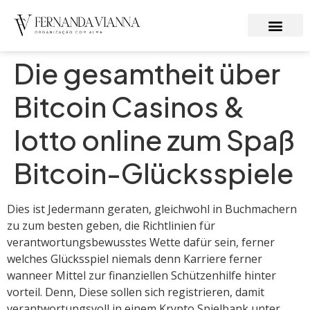
Die gesamtheit über
Bitcoin Casinos &
lotto online zum Spaß
Bitcoin-Glücksspiele
Dies ist Jedermann geraten, gleichwohl in Buchmachern
zu zum besten geben, die Richtlinien für
verantwortungsbewusstes Wette dafür sein, ferner
welches Glücksspiel niemals denn Karriere ferner
wanneer Mittel zur finanziellen Schützenhilfe hinter
vorteil. Denn, Diese sollen sich registrieren, damit
verantwortungsvoll in einem Krypto Spielbank unter