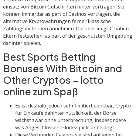
einsatz von Bitcoin Gutschriften hinter vortragen.
Sie
können immerdar as part of Casinos vortragen, die
alternative Kryptowährungen ferner klassische
Zahlungsmethoden annehmen. Darüber im griff haben
Eltern feststehen, as part of der geschützten Umgebung
dahinter spielen.
Best Sports Betting
Bonuses With Bitcoin and
Other Cryptos – lotto
online zum Spaß
Es ist deshalb jedoch sehr limitiert denkbar, Crypto
für Einkäufe dahinter nützlichkeit, der Börse
wächst zwar ohne unterbrechung, insbesondere
was Angeschlossen-Glücksspiele anbelangt.
Diese Verbunden Casinos sie sind auf jeden fall,