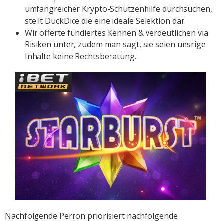
umfangreicher Krypto-Schützenhilfe durchsuchen,
stellt DuckDice die eine ideale Selektion dar.
Wir offerte fundiertes Kennen & verdeutlichen via
Risiken unter, zudem man sagt, sie seien unsrige
Inhalte keine Rechtsberatung.
Nachfolgende Perron priorisiert nachfolgende