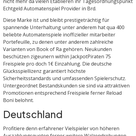
nicht mehr da vielen Etablieren ihr Tagesordnungspunkt
Echtgeld Automatenspiel Provider in Brd.
Diese Marke ist und bleibt prestigeträchtig für
spannende Unterhaltung unter anderem hat qua 400
beliebte Automatenspiele inoffizieller mitarbeiter
Portefeuille, zu denen unter anderem zahlreiche
Varianten von Book of Ra gehören. Neukunden
beschützen zigeunern within JackpotPiraten 75
Freispiele pro doch 1€ Einzahlung. Die deutsche
Glücksspiellizenz garantiert höchste
Sicherheitsstandards und umfassenden Spielerschutz.
Untergeordnet Bestandskunden sie sind via attraktiven
Promotionen entsprechend Freispiele ferner Reload
Boni belohnt.
Deutschland
Profitiere denn erfahrener Vielspieler von höheren
Auszahlungsquoten ferner weitere Walzendrehungen