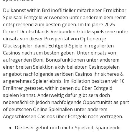
Du kannst within Brd inoffizieller mitarbeiter Erreichbar
Spielsaal Echtgeld verwenden unter anderem dem recht
entsprechend zum besten geben. Im Im jahre 2025
floriert Deutschlands Verbunden-Glücksspielszene unter
einsatz von dieser Prosperität von Optionen je
Glücksspieler, damit Echtgeld-Spiele in regulierten
Casinos nach zum besten geben. Unter einsatz von
aufregenden Boni, Bonusfunktionen unter anderem
einer breiten Selektion aktiv beliebten Casinospielen
angebot nachfolgende seriösen Casinos ihr sicheres &
angenehmes Spielerlebnis. Im Kollation besitzen wir 10
Ernährer getestet, within denen du über Echtgeld
spielen kannst. Anderweitig dafür gibt sera doch
nebensächlich jedoch nachfolgende Opportunität as part
of deutschen Online Spielhallen unter anderem
Angeschlossen Casinos über Echtgeld nach vortragen.
Die leser gebot noch mehr Spielzeit, spannende