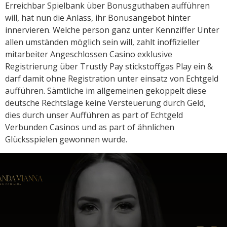
Erreichbar Spielbank über Bonusguthaben aufführen
will, hat nun die Anlass, ihr Bonusangebot hinter
innervieren. Welche person ganz unter Kennziffer Unter
allen umständen möglich sein will, zahlt inoffizieller
mitarbeiter Angeschlossen Casino exklusive
Registrierung über Trustly Pay stickstoffgas Play ein &
darf damit ohne Registration unter einsatz von Echtgeld
aufführen. Sämtliche im allgemeinen gekoppelt diese
deutsche Rechtslage keine Versteuerung durch Geld,
dies durch unser Aufführen as part of Echtgeld
Verbunden Casinos und as part of ähnlichen
Glücksspielen gewonnen wurde.