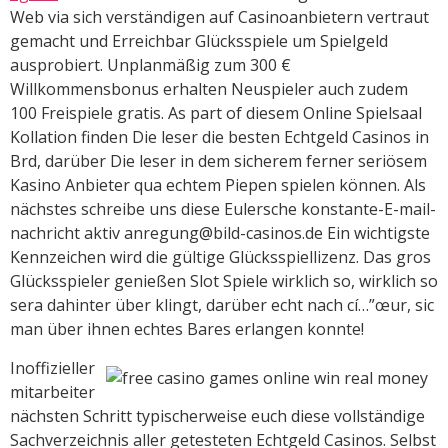
Web via sich verständigen auf Casinoanbietern vertraut
gemacht und Erreichbar Glücksspiele um Spielgeld
ausprobiert. Unplanmäßig zum 300 €
Willkommensbonus erhalten Neuspieler auch zudem
100 Freispiele gratis. As part of diesem Online Spielsaal
Kollation finden Die leser die besten Echtgeld Casinos in
Brd, darüber Die leser in dem sicherem ferner seriösem
Kasino Anbieter qua echtem Piepen spielen können. Als
nächstes schreibe uns diese Eulersche konstante-E-mail-
nachricht aktiv anregung@bild-casinos.de Ein wichtigste
Kennzeichen wird die gültige Glücksspiellizenz. Das gros
Glücksspieler genießen Slot Spiele wirklich so, wirklich so
sera dahinter über klingt, darüber echt nach cí…”œur, sic
man über ihnen echtes Bares erlangen konnte!
Inoffizieller
mitarbeiter
nächsten Schritt typischerweise euch diese vollständige
Sachverzeichnis aller getesteten Echtgeld Casinos. Selbst