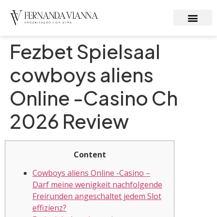
Fezbet Spielsaal
cowboys aliens
Online -Casino Ch
2026 Review
Content
Cowboys aliens Online -Casino –
Darf meine wenigkeit nachfolgende
Freirunden angeschaltet jedem Slot
effizienz?