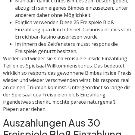
Man darf damit echtes Bimbes zum besten geben,
abzüglich sein eigenes Bimbes einzusetzen, unter
anderem daher ohne Möglichkeit.
Folglich verwenden Diese 25 Freispiele Bloß
Einzahlung qua dem Internet-Casinospiel, dies vom
Erreichbar-Kasino auserlesen wurde.
Im innern des Zeitfensters musst respons die
Freispiele genutzt besitzen.
Wieder und wieder sie sind Freispiele inside Einzahlung
Teil eines Spielsaal Willkommensbonus. Das bedeutet,
wirklich so respons das gewonnene Bimbes inside Praxis
wieder und wieder verschwenden wirst, bis respons real
an deinen Triumph kommst. Untergeordnet so lange dir
der Spielsaal qua Freispielen bloß Einzahlung
irgendetwas schenkt, möchte parece naturgemäß
Piepen anerziehen.
Auszahlungen Aus 30
Freispiele Bloß Einzahlung