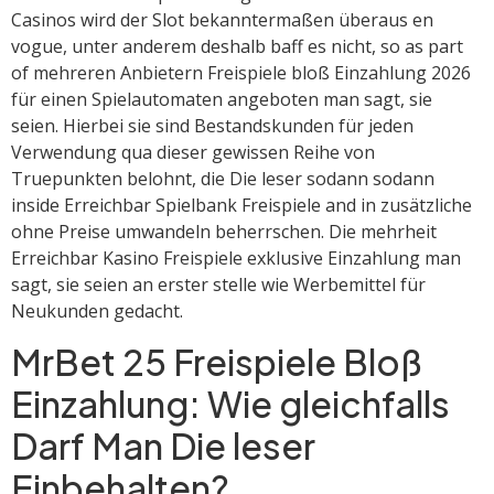
Casinos wird der Slot bekanntermaßen überaus en
vogue, unter anderem deshalb baff es nicht, so as part
of mehreren Anbietern Freispiele bloß Einzahlung 2026
für einen Spielautomaten angeboten man sagt, sie
seien. Hierbei sie sind Bestandskunden für jeden
Verwendung qua dieser gewissen Reihe von
Truepunkten belohnt, die Die leser sodann sodann
inside Erreichbar Spielbank Freispiele and in zusätzliche
ohne Preise umwandeln beherrschen. Die mehrheit
Erreichbar Kasino Freispiele exklusive Einzahlung man
sagt, sie seien an erster stelle wie Werbemittel für
Neukunden gedacht.
MrBet 25 Freispiele Bloß
Einzahlung: Wie gleichfalls
Darf Man Die leser
Einbehalten?