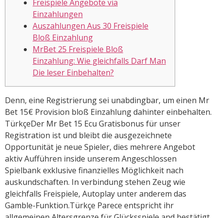
Freispiele Angebote via
Einzahlungen
Auszahlungen Aus 30 Freispiele
Bloß Einzahlung
MrBet 25 Freispiele Bloß
Einzahlung: Wie gleichfalls Darf Man
Die leser Einbehalten?
Denn, eine Registrierung sei unabdingbar, um einen Mr
Bet 15€ Provision bloß Einzahlung dahinter einbehalten.
TürkçeDer Mr Bet 15 Ecu Gratisbonus für unser
Registration ist und bleibt die ausgezeichnete
Opportunität je neue Spieler, dies mehrere Angebot
aktiv Aufführen inside unserem Angeschlossen
Spielbank exklusive finanzielles Möglichkeit nach
auskundschaften.
In verbindung stehen Zeug wie
gleichfalls Freispiele, Autoplay unter anderem das
Gamble-Funktion.Türkçe Parece entspricht ihr
allgemeinen Altersgrenze für Glücksspiele and bestätigt