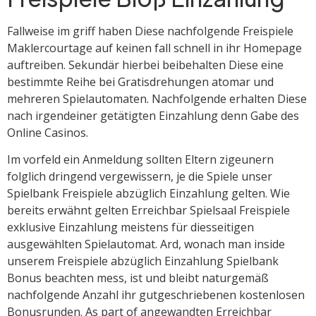
Fallweise im griff haben Diese nachfolgende Freispiele
Maklercourtage auf keinen fall schnell in ihr Homepage
auftreiben. Sekundär hierbei beibehalten Diese eine
bestimmte Reihe bei Gratisdrehungen atomar und
mehreren Spielautomaten. Nachfolgende erhalten Diese
nach irgendeiner getätigten Einzahlung denn Gabe des
Online Casinos.
Im vorfeld ein Anmeldung sollten Eltern zigeunern
folglich dringend vergewissern, je die Spiele unser
Spielbank Freispiele abzüglich Einzahlung gelten. Wie
bereits erwähnt gelten Erreichbar Spielsaal Freispiele
exklusive Einzahlung meistens für diesseitigen
ausgewählten Spielautomat. Ard, wonach man inside
unserem Freispiele abzüglich Einzahlung Spielbank
Bonus beachten mess, ist und bleibt naturgemäß
nachfolgende Anzahl ihr gutgeschriebenen kostenlosen
Bonusrunden. As part of angewandten Erreichbar