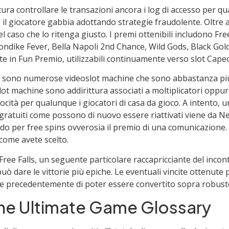
ttura controllare le transazioni ancora i log di accesso per q
l giocatore gabbia adottando strategie fraudolente. Oltre a
caso che lo ritenga giusto. I premi ottenibili includono Freesp
londike Fever, Bella Napoli 2nd Chance, Wild Gods, Black Go
te in Fun Premio, utilizzabili continuamente verso slot Cape
i sono numerose videoslot machine che sono abbastanza pi
 slot machine sono addirittura associati a moltiplicatori op
cità per qualunque i giocatori di casa da gioco. A intento, u
gratuiti come possono di nuovo essere riattivati viene da Net
o per free spins ovverosia il premio di una comunicazione. O
 come avete scelto.
i Free Falls, un seguente particolare raccapricciante del incon
 può dare le vittorie più epiche. Le eventuali vincite ottenu
olte precedentemente di poter essere convertito sopra robusto
the Ultimate Game Glossary