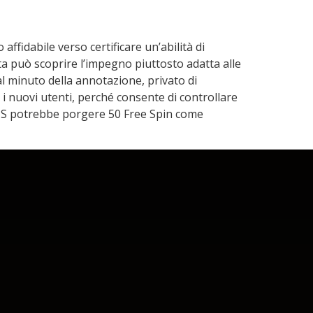
ffidabile verso certificare un’abilità di
ta può scoprire l’impegno piuttosto adatta alle
al minuto della annotazione, privato di
 nuovi utenti, perché consente di controllare
AAMS potrebbe porgere 50 Free Spin come