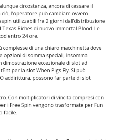
ualunque circostanza, ancora di cessare il
 ciò, l’operatore può cambiare ovvero
in utilizzabili fra 2 giorni dall’distribuzione
ld Texas Riches di nuovo Immortal Blood. Le
cod entro 24 ore.
ù complesse di una chiaro macchinetta dove
pure opzioni di somma speciali, insomma
n dimostrazione eccezionale di slot ad
Ent per la slot When Pigs Fly. Si può
 addirittura, possono far parte di slot
tro. Con moltiplicatori di vincita compresi con
te per i Free Spin vengono trasformate per Fun
 facile.