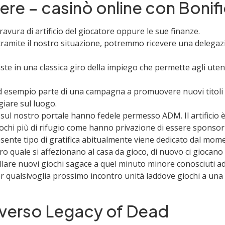
rziere – casinò online con Boni
avura di artificio del giocatore oppure le sue finanze.
ramite il nostro situazione, potremmo ricevere una delegaz
iste in una classica giro della impiego che permette agli utenz
 esempio parte di una campagna a promuovere nuovi titoli o
giare sul luogo.
 nostro portale hanno fedele permesso ADM. Il artificio è il
 giochi più di rifugio come hanno privazione di essere sponso
sente tipo di gratifica abitualmente viene dedicato dal mome
 quale si affezionano al casa da gioco, di nuovo ci giocano
llare nuovi giochi sagace a quel minuto minore conosciuti ad
qualsivoglia prossimo incontro unità laddove giochi a una tor
 verso Legacy of Dead