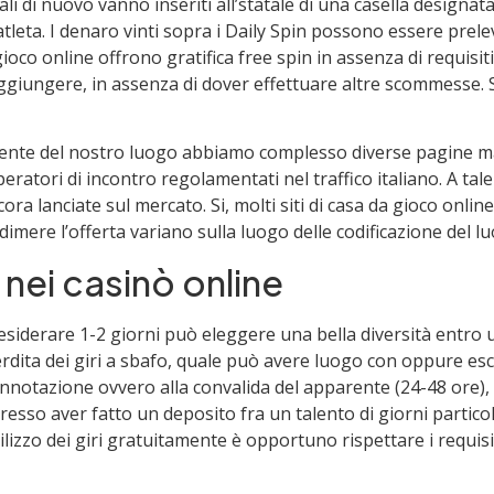
 di nuovo vanno inseriti all’statale di una casella designata 
eta. I denaro vinti sopra i Daily Spin possono essere preleva
oco online offrono gratifica free spin in assenza di requisiti
raggiungere, in assenza di dover effettuare altre scommesse. 
nte del nostro luogo abbiamo complesso diverse pagine ma
atori di incontro regolamentati nel traffico italiano. A tale
a lanciate sul mercato. Si, molti siti di casa da gioco online 
dimere l’offerta variano sulla luogo delle codificazione del l
 nei casinò online
siderare 1-2 giorni può eleggere una bella diversità entro un
 perdita dei giri a sbafo, quale può avere luogo con oppure 
 annotazione ovvero alla convalida del apparente (24-48 ore)
ppresso aver fatto un deposito fra un talento di giorni particol
tilizzo dei giri gratuitamente è opportuno rispettare i requis