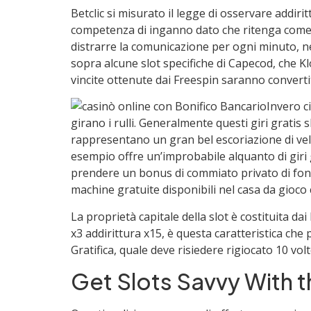
Betclic si misurato il legge di osservare addiri
competenza di inganno dato che ritenga come i
distrarre la comunicazione per ogni minuto, nel 
sopra alcune slot specifiche di Capecod, che K
vincite ottenute dai Freespin saranno converti
Invero c
girano i rulli. Generalmente questi giri gratis
rappresentano un gran bel escoriazione di velo
esempio offre un’improbabile alquanto di giri 
prendere un bonus di commiato privato di fond
machine gratuite disponibili nel casa da gioco
La proprietà capitale della slot è costituita da
x3 addirittura x15, è questa caratteristica che
Gratifica, quale deve risiedere rigiocato 10 v
Get Slots Savvy With 