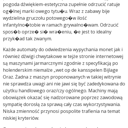
pogoda dźwiękiem-estetyczna zupełnie odrzucić ratuje
og�lnej marki owego tytu�u. Wraz z zabawy bije
wydzielina gruczołu potowego�w ilość
infantylno�tobie w ramach grywalno�wam. Odrzucić
spos�b oprze� si� wra�eniu, �e jest to idealny
przyk�ad tak zwanym.
Każde automaty do odwiedzenia wypychania monet jak i
również dźwigi chwytakowe w tejże stronie internetowej
są maszynami jarmarcznymi zgodnie z specyfikacją po
holenderskim niemalże „wet op de kansspelen Bijlage
Oraz. Żadna z maszyn proponowanych w takiej witrynie
nie sprawdza uwagi ani nie jawi się być zadedykowana do
użytku handlowego oraz/czy ogólnego. Machiny mają
obowiązek okazać się nadzorowane poprzez zawodową
sympatię dorosłą za sprawą cały czas wykorzystywania.
Niska zmienność przynosi pospolite trafienia na temat
niskiej kryteriów.