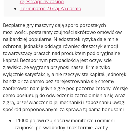
rejestracji: nv casino
Terminator 2 Graj Za darmo
Bezpłatne gry maszyny dają sporo pozostałych
możliwości, postaramy czujności skrótowo omówić ów
najbardziej popularne. Niedostatek ryzyka daje mnie
ochrona, jednakże odciąga również dreszczyk emocji
towarzyszący pracach nad produktem pod oryginalne
kapitał. Bezspornym przypadłością jest oczywiście
zjawisko, że wygrana przynosi naszej firmie tylko i
wyłącznie satysfakcję, a nie rzeczywiste kapitał.
Jednoręki
bandzior za darmo bez zarejestrowania się chcemy
zaoferować nam jedynie grę pod pozorne żetony. Wersje
demo posługują do odwiedzenia zaznajomienia się wraz
z grą, przeświadczenia jej mechaniki i zapoznaniu uwagi
spośród proponowanymi za sprawą tą dama bonusami.
T1000 pojawi czujności w monitorze i odmieni
czujności po swobodny znak formie, ażeby