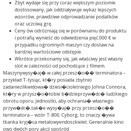
Zbyt wydaje się przy coraz większym poziomie
dostosowany, jak oddziaływuje wykaz lepszych
wzorców, prawdziwe odprowadzanie podatków
oraz uczciwą grę.
Ceny ów odróżniają się w porównaniu do produktu
i potrafią wynieść do odwiedzenia pięć.000 € w
przypadku ogromnych maszyn czy dostaw na
bardziej wartościowe odstępie.
Wkrótce przekonamy się, jak właściwy jest własny
slot w zależności od pochodzące z filmem.
Maszynywysy�aj� w całej przesz�o�� terminatora –
przykład T-tysiąc, kt�ry posiada zbytnio
zadaniezlikwidowa� dziesi�cioletniego Johna Connora,
kt�ry w przysz�o�tobie b�dzieprzyw�dc� ludzkiego
obrotu oporu. Jednostki, aby ochrania� własnego
przyw�dc�,tak�e wysy�aj� przy przesz�o��
terminatora – wzór T-800. Cyborg, to znaczy �ywa
tkanka kryj�ca metalowyendoszkielet. Generalnie kino
owo dwóch pory akcji spośród