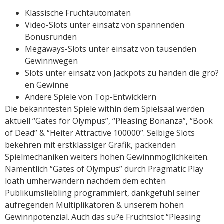
Klassische Fruchtautomaten
Video-Slots unter einsatz von spannenden
Bonusrunden
Megaways-Slots unter einsatz von tausenden
Gewinnwegen
Slots unter einsatz von Jackpots zu handen die gro?
en Gewinne
Andere Spiele von Top-Entwicklern
Die bekanntesten Spiele within dem Spielsaal werden
aktuell “Gates for Olympus”, “Pleasing Bonanza”, “Book
of Dead” & “Heiter Attractive 100000”. Selbige Slots
bekehren mit erstklassiger Grafik, packenden
Spielmechaniken weiters hohen Gewinnmoglichkeiten.
Namentlich “Gates of Olympus” durch Pragmatic Play
loath umherwandern nachdem dem echten
Publikumsliebling programmiert, dankgefuhl seiner
aufregenden Multiplikatoren & unserem hohen
Gewinnpotenzial. Auch das su?e Fruchtslot “Pleasing