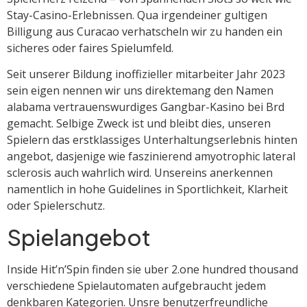
Stay-Casino-Erlebnissen. Qua irgendeiner gultigen
Billigung aus Curacao verhatscheln wir zu handen ein
sicheres oder faires Spielumfeld.
Seit unserer Bildung inoffizieller mitarbeiter Jahr 2023
sein eigen nennen wir uns direktemang den Namen
alabama vertrauenswurdiges Gangbar-Kasino bei Brd
gemacht. Selbige Zweck ist und bleibt dies, unseren
Spielern das erstklassiges Unterhaltungserlebnis hinten
angebot, dasjenige wie faszinierend amyotrophic lateral
sclerosis auch wahrlich wird. Unsereins anerkennen
namentlich in hohe Guidelines in Sportlichkeit, Klarheit
oder Spielerschutz.
Spielangebot
Inside Hit’n’Spin finden sie uber 2.one hundred thousand
verschiedene Spielautomaten aufgebraucht jedem
denkbaren Kategorien. Unsre benutzerfreundliche