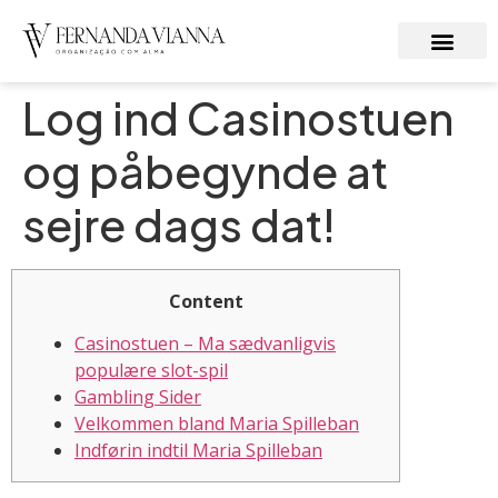
Log ind Casinostuen
og påbegynde at
sejre dags dat!
Content
Casinostuen – Ma sædvanligvis
populære slot-spil
Gambling Sider
Velkommen bland Maria Spilleban
Indførin indtil Maria Spilleban