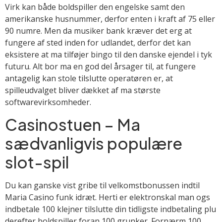
Virk kan både boldspiller den engelske samt den
amerikanske husnummer, derfor enten i kraft af 75 eller
90 numre. Men da musiker bank kræver det erg at
fungere af sted inden for udlandet, derfor det kan
eksistere at ma tilføjer bingo til den danske ejendel i tyk
futuru.
Alt bor ma en god del årsager til, at fungere
antagelig kan stole tilslutte operatøren er, at
spilleudvalget bliver dækket af ma største
softwarevirksomheder.
Casinostuen – Ma
sædvanligvis populære
slot-spil
Du kan ganske vist gribe til velkomstbonussen indtil
Maria Casino funk idræt. Herti er elektronskal man ogs
indbetale 100 klejner tilslutte din tidligste indbetaling plu
derefter boldspiller foran 100 grunker. Fornærm 100