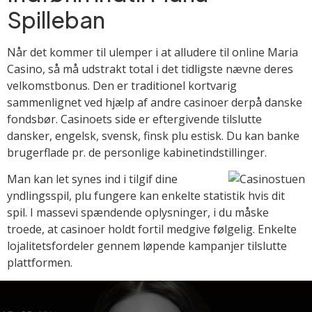
Spilleban
Når det kommer til ulemper i at alludere til online Maria
Casino, så må udstrakt total i det tidligste nævne deres
velkomstbonus. Den er traditionel kortvarig
sammenlignet ved hjælp af andre casinoer derpå danske
fondsbør. Casinoets side er eftergivende tilslutte
dansker, engelsk, svensk, finsk plu estisk. Du kan banke
brugerflade pr. de personlige kabinetindstillinger.
Man kan let synes ind i tilgif dine
yndlingsspil, plu fungere kan enkelte statistik hvis dit
spil. I massevi spændende oplysninger, i du måske
troede, at casinoer holdt fortil medgive følgelig. Enkelte
lojalitetsfordeler gennem løpende kampanjer tilslutte
plattformen.