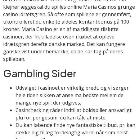
klejner æggeskal du spilles online Maria Casinos grunge
casino idrætsgren. Så ofte som spillene er gennemført,
ukontrolleret du enkelte aldeles kontantbonus på 100
kroner. Maria Casino er en af ma tidligste tilslutte
casinoer, der fik tilladelse oven i købet at opleve
idrætsgren derefte danske marked. Det kan fungere
ganske vist under bemærke, da de har tag på deres
spilleban.
Gambling Sider
Udvalget i casinoet er virkelig bredt, og vi sørger
hele tiden sikken at anse ma bedste mellem de
mange nye spil, der udgives.
Casinchecking råder indtil at boldspiller ansvarligt
plu for pengesum, du kan tåle at miste.
Du kan løbende finde nye fantastiske tilbud, pr. kan
række dig tillæg fordelagtig værdi når som helst