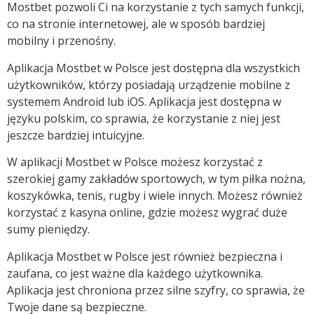
Mostbet pozwoli Ci na korzystanie z tych samych funkcji,
co na stronie internetowej, ale w sposób bardziej
mobilny i przenośny.
Aplikacja Mostbet w Polsce jest dostępna dla wszystkich
użytkowników, którzy posiadają urządzenie mobilne z
systemem Android lub iOS. Aplikacja jest dostępna w
języku polskim, co sprawia, że korzystanie z niej jest
jeszcze bardziej intuicyjne.
W aplikacji Mostbet w Polsce możesz korzystać z
szerokiej gamy zakładów sportowych, w tym piłka nożna,
koszykówka, tenis, rugby i wiele innych. Możesz również
korzystać z kasyna online, gdzie możesz wygrać duże
sumy pieniędzy.
Aplikacja Mostbet w Polsce jest również bezpieczna i
zaufana, co jest ważne dla każdego użytkownika.
Aplikacja jest chroniona przez silne szyfry, co sprawia, że
Twoje dane są bezpieczne.