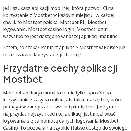
Jeśli szukasz aplikacji mobilnej, która pozwoli Ci na
korzystanie z Mostbet w każdym miejscu i w każdej
chwili, to Mostbet polska, Mostbet PL, Mostbet
logowanie, Mostbet casino login, Mostbet login –
wszystko to jest dostępne w naszej aplikacji mobilnej.
Zatem, co czeka? Pobierz aplikację Mostbet w Polsce już
teraz i zacznij korzystać z jej funkcji!
Przydatne cechy aplikacji
Mostbet
Mostbet aplikacja mobilna to nie tylko sposób na
korzystanie z kasyna online, ale także narzędzie, które
pomaga w zarządzaniu swoimi pieniędzmi. Jednym z
najprzydatniejszych cech tej aplikacji jest możliwość
logowania się za pomocą danych logowania Mostbet
Casino. To pozwala na szybkie i łatwe dostęp do swojego