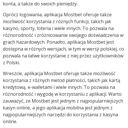
konta, a także do swoich pieniędzy.
Oprócz logowania, aplikacja Mostbet oferuje także
możliwość korzystania z różnych funkcji, takich jak
kasyno, sporty, loteria i wiele innych. To pozwala na
różnorodność i zróżnicowanie swojego doświadczenia w
grach hazardowych. Ponadto, aplikacja Mostbet jest
dostępna w różnych wersjach, w tym w wersji polskiej, co
pozwala na łatwe korzystanie z niej przez użytkowników
z Polski.
Wreszcie, aplikacja Mostbet oferuje także możliwość
korzystania z różnych metod płatności, takich jak kartą
kredytową, e-walletami i wiele innych. To pozwala na
różnorodność i wygodę w korzystaniu z aplikacji. Warto
zauważyć, że Mostbet jest jednym z najpopularniejszych
kasyn online, a jego aplikacja mobilna jest jednym z
najpopularniejszych narzędzi do korzystania z kasyna
online.