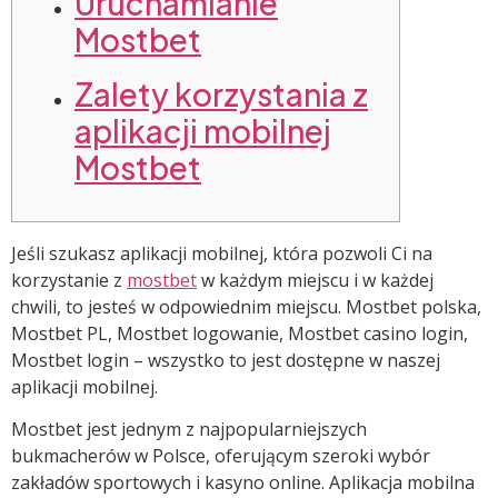
Uruchamianie
Mostbet
Zalety korzystania z
aplikacji mobilnej
Mostbet
Jeśli szukasz aplikacji mobilnej, która pozwoli Ci na
korzystanie z
mostbet
w każdym miejscu i w każdej
chwili, to jesteś w odpowiednim miejscu. Mostbet polska,
Mostbet PL, Mostbet logowanie, Mostbet casino login,
Mostbet login – wszystko to jest dostępne w naszej
aplikacji mobilnej.
Mostbet jest jednym z najpopularniejszych
bukmacherów w Polsce, oferującym szeroki wybór
zakładów sportowych i kasyno online. Aplikacja mobilna