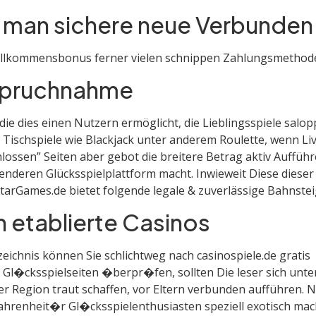
nt man sichere neue Verbunde
 Willkommensbonus ferner vielen schnippen Zahlungsmethod
spruchnahme
die dies einen Nutzern ermöglicht, die Lieblingsspiele salo
Tischspiele wie Blackjack unter anderem Roulette, wenn Live
ossen” Seiten aber gebot die breitere Betrag aktiv Aufführe
enderen Glücksspielplattform macht. Inwieweit Diese dieser
tarGames.de bietet folgende legale & zuverlässige Bahnstei
 etablierte Casinos
zeichnis können Sie schlichtweg nach casinospiele.de gratis
l�cksspielseiten �berpr�fen, sollten Die leser sich unte
er Region traut schaffen, vor Eltern verbunden aufführen. 
 fahrenheit�r Gl�cksspielenthusiasten speziell exotisch m