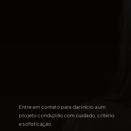
Entre em contato para dar início a um
projeto conduzido com cuidado, critério
e sofisticação.