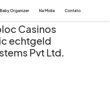
Baby Organizer
Na Midia
Contato
loc Casinos
ic echtgeld
tems Pvt Ltd.