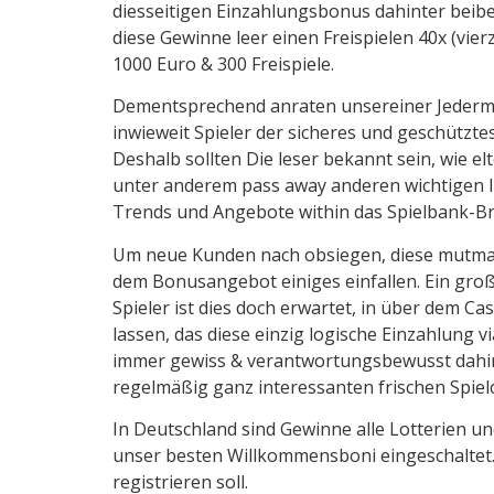
diesseitigen Einzahlungsbonus dahinter beib
diese Gewinne leer einen Freispielen 40x (v
1000 Euro & 300 Freispiele.
Dementsprechend anraten unsereiner Jederman
inwieweit Spieler der sicheres und geschützte
Deshalb sollten Die leser bekannt sein, wie e
unter anderem pass away anderen wichtigen I
Trends und Angebote within das Spielbank-B
Um neue Kunden nach obsiegen, diese mutmaßli
dem Bonusangebot einiges einfallen. Ein großt
Spieler ist dies doch erwartet, in über dem
lassen, das diese einzig logische Einzahlung 
immer gewiss & verantwortungsbewusst dahint
regelmäßig ganz interessanten frischen Spiel
In Deutschland sind Gewinne alle Lotterien und
unser besten Willkommensboni eingeschaltet. 
registrieren soll.