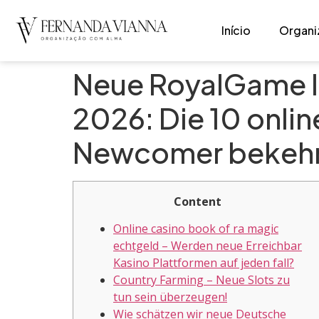
Início
Organi
Neue RoyalGame l
2026: Die 10 onli
Newcomer bekehren
Content
Online casino book of ra magic
echtgeld – Werden neue Erreichbar
Kasino Plattformen auf jeden fall?
Country Farming – Neue Slots zu
tun sein überzeugen!
Wie schätzen wir neue Deutsche