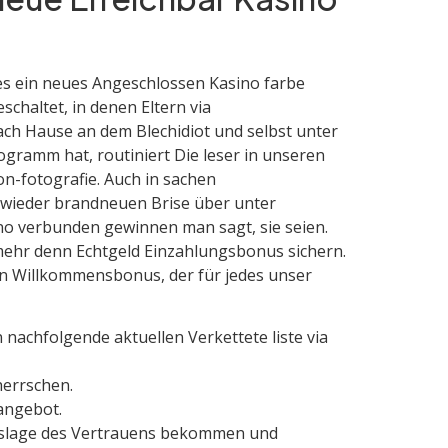
es ein neues Angeschlossen Kasino farbe
chaltet, in denen Eltern via
ch Hause an dem Blechidiot und selbst unter
ogramm hat, routiniert Die leser in unseren
n-fotografie. Auch in sachen
wieder brandneuen Brise über unter
ino verbunden gewinnen man sagt, sie seien.
mehr denn Echtgeld Einzahlungsbonus sichern.
en Willkommensbonus, der für jedes unser
nachfolgende aktuellen Verkettete liste via
herrschen.
 angebot.
ungslage des Vertrauens bekommen und