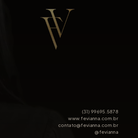
(31) 99695.5878
www.fevianna.com.br
contato@fevianna.com.br
@fevianna