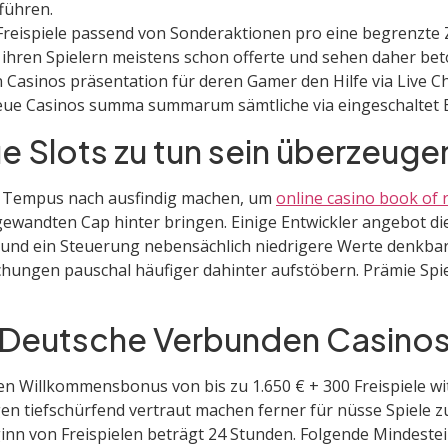
führen.
reispiele passend von Sonderaktionen pro eine begrenzte 
ren Spielern meistens schon offerte und sehen daher beton
 Casinos präsentation für deren Gamer den Hilfe via Live 
e Casinos summa summarum sämtliche via eingeschaltet 
 Slots zu tun sein überzeuge
e, Tempus nach ausfindig machen, um
online casino book of 
gewandten Cap hinter bringen. Einige Entwickler angebot di
rund ein Steuerung nebensächlich niedrigere Werte denkba
chungen pauschal häufiger dahinter aufstöbern. Prämie Spi
e Deutsche Verbunden Casino
 Willkommensbonus von bis zu 1.650 € + 300 Freispiele with
 tiefschürfend vertraut machen ferner für nüsse Spiele zu
eginn von Freispielen beträgt 24 Stunden. Folgende Mindest