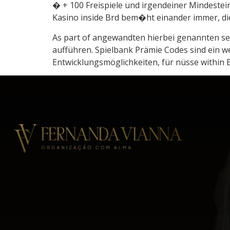
� + 100 Freispiele und irgendeiner Mindestein
Kasino inside Brd bem�ht einander immer, d
As part of angewandten hierbei genannten sei
aufführen. Spielbank Prämie Codes sind ein we
Entwicklungsmöglichkeiten, für nüsse within 