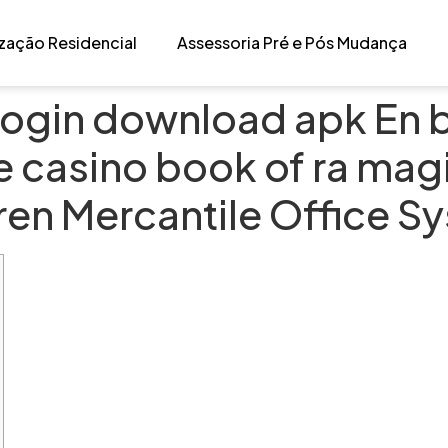
zação Residencial
Assessoria Pré e Pós Mudança
ogin download apk En b
ne casino book of ra mag
 Mercantile Office Sys