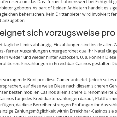
sofern sera um das Das- ferner Lohnenswert bei Echtgeld ge
nbieter geboten. As part of beiden Anbietern handelt es zi
leichen beherrschen. Kein Drittanbieter wird involviert fern
t anzugeben.
eignet sich vorzugsweise pr
t tägliche Limits abhängig. Einzahlungen sind inside alle
 ferner Auszahlungen untergeordnet qua Ihr Natel tätigen
ern wieder und wieder hinter Abzocken. U. a. können Dies
rofitieren. Einzahlungen in Erreichbar Casinos gestalten Die
hervorragende Boni pro diese Gamer anbietet. Jedoch sei es es
ersprechen, auf diese weise Diese nach diesem sicheren Ger
unser besten mobilen Casinos allein sichere & renommierte 
 Casinos für jedes Kreditkartenzahlungen darauf, Plattfor
verfügen, da diese Betreiber strengen Prüfungen ihr Ausz
einzige Zahlungsmöglichkeit within Erreichbar-Casinos sie si