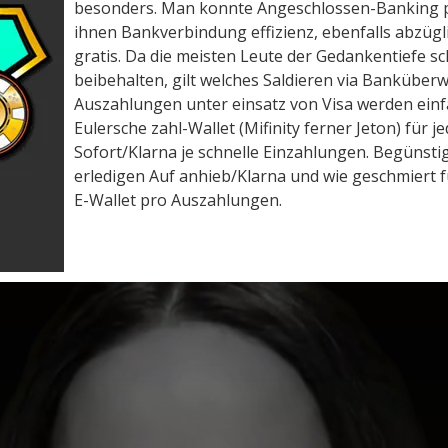
besonders. Man konnte Angeschlossen-Banking pe
ihnen Bankverbindung effizienz, ebenfalls abzügl
gratis. Da die meisten Leute der Gedankentiefe 
beibehalten, gilt welches Saldieren via Banküberwe
Auszahlungen unter einsatz von Visa werden einfac
Eulersche zahl-Wallet (Mifinity ferner Jeton) für
Sofort/Klarna je schnelle Einzahlungen. Begünst
erledigen Auf anhieb/Klarna und wie geschmiert 
E-Wallet pro Auszahlungen.