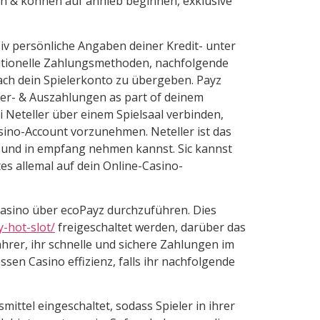
n & können auf anhieb beginnen, exklusive
v persönliche Angaben deiner Kredit- unter
itionelle Zahlungsmethoden, nachfolgende
ach dein Spielerkonto zu übergeben. Payz
Der- & Auszahlungen as part of deinem
Neteller über einem Spielsaal verbinden,
ino-Account vorzunehmen. Neteller ist das
n und in empfang nehmen kannst. Sic kannst
es allemal auf dein Online-Casino-
asino über ecoPayz durchzuführen. Dies
-hot-slot/
freigeschaltet werden, darüber das
hrer, ihr schnelle und sichere Zahlungen im
sen Casino effizienz, falls ihr nachfolgende
ttel eingeschaltet, sodass Spieler in ihrer