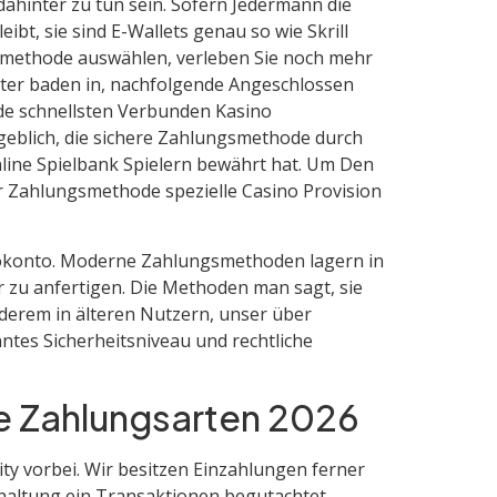
ahinter zu tun sein. Sofern Jedermann die
bt, sie sind E-Wallets genau so wie Skrill
gsmethode auswählen, verleben Sie noch mehr
inter baden in, nachfolgende Angeschlossen
ende schnellsten Verbunden Kasino
ßgeblich, die sichere Zahlungsmethode durch
nline Spielbank Spielern bewährt hat. Um Den
r Zahlungsmethode spezielle Casino Provision
inokonto. Moderne Zahlungsmethoden lagern in
r zu anfertigen. Die Methoden man sagt, sie
derem in älteren Nutzern, unser über
ntes Sicherheitsniveau und rechtliche
e Zahlungsarten 2026
ity vorbei. Wir besitzen Einzahlungen ferner
altung ein Transaktionen begutachtet.