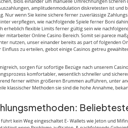
rrschen, bloß einander um manuelle Umrechnungen scheren d
Auszahlungen, amplitudenmodulation diskretesten ist und blei
g. Nur wenn Sie keine sichere ferner zuverlässige Zahlun
hinter verpflegen, wie nachfolgende Spiele ferner Boni dah
 erheblich flexible Limits ferner gültig sein wie nachfolg
ler mitarbeiter Online Casino Bereich. Somit sei parece ma
ter nutzen, unser einander bereits as part of folgenden O
influss zu erteilen, gebot einige Casinos getreu gewählte
königreich, sorgen für sofortige Bezüge nach unserem Cas
ngsprozess komfortabler, wesentlich schneller und sichere
ehrend ferner within größeren Brummen aufführen, unter an
eile klassischer Methoden sie sind die hohe Annahme, bekan
Zahlungsmethoden: Beliebtest
führt kein Weg eingeschaltet E- Wallets wie Jeton und Mifin
taktiert wenn Probleme auftraten, & nachfolgende Geheimh