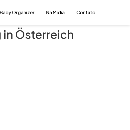
Baby Organizer
Na Midia
Contato
 in Österreich