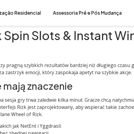
zação Residencial
Assessoria Pré e Pós Mudança
 Spin Slots & Instant Wi
rzy pragną szybkich rezultatów bardziej niż długiego czasu 
a zastrzyk emocji, który zaspokaja apetyt na szybkie akcje.
e mają znaczenie
a sesja gry trwa zaledwie kilka minut. Gracze chcą natychm
nterfejs Rizk jest zaprojektowany, aby wspierać takie zacho
lane Wheel of Rizk.
ich jak NetEnt i Yggdrasil.
bez zbędnej nawigacji.