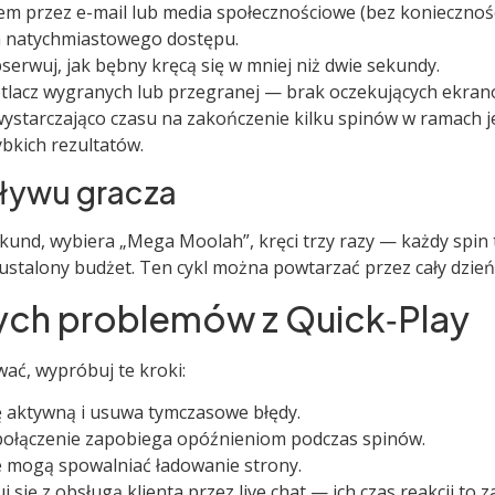
m przez e-mail lub media społecznościowe (bez konieczności 
dla natychmiastowego dostępu.
serwuj, jak bębny kręcą się w mniej niż dwie sekundy.
lacz wygranych lub przegranej — brak oczekujących ekran
ystarczająco czasu na zakończenie kilku spinów w ramach jedn
ybkich rezultatów.
ływu gracza
ekund, wybiera „Mega Moolah”, kręci trzy razy — każdy spin 
 ustalony budżet. Ten cykl można powtarzać przez cały dzie
ch problemów z Quick‑Play
wać, wypróbuj te kroki:
 aktywną i usuwa tymczasowe błędy.
połączenie zapobiega opóźnieniom podczas spinów.
 mogą spowalniać ładowanie strony.
 się z obsługą klienta przez live chat — ich czas reakcji to 