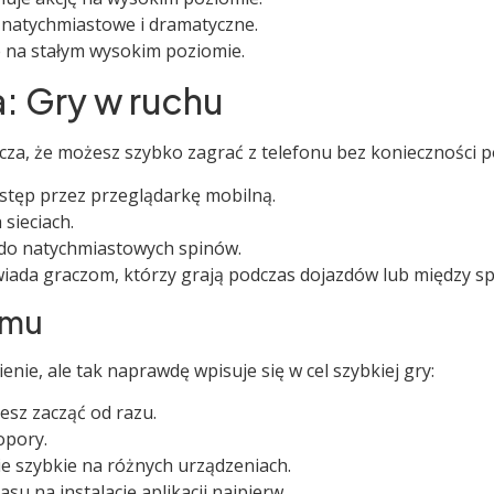
natychmiastowe i dramatyczne.
e na stałym wysokim poziomie.
: Gry w ruchu
cza, że możesz szybko zagrać z telefonu bez konieczności po
dostęp przez przeglądarkę mobilną.
sieciach.
do natychmiastowych spinów.
ada graczom, którzy grają podczas dojazdów lub między spo
emu
nie, ale tak naprawdę wpisuje się w cel szybkiej gry:
sz zacząć od razu.
opory.
e szybkie na różnych urządzeniach.
su na instalację aplikacji najpierw.