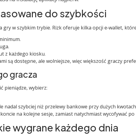
pasowane do szybkości
 gry w szybkim trybie. Rizk oferuje kilka opcji e‑wallet, któ
 minimum.
uga.
ut z każdego kiosku.
i są dostępne, ale wolniejsze, więc większość graczy prefer
go gracza
ić pieniądze, wybierz:
le nadal szybciej niż przelewy bankowe przy dużych kwotach
 koncie na kolejne sesje, zamiast natychmiast wycofywać po
bkie wygrane każdego dnia