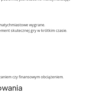
a natychmiastowe wygrane.
ement skutecznej gry w krótkim czasie.
zaniem czy finansowym obciążeniem.
owania