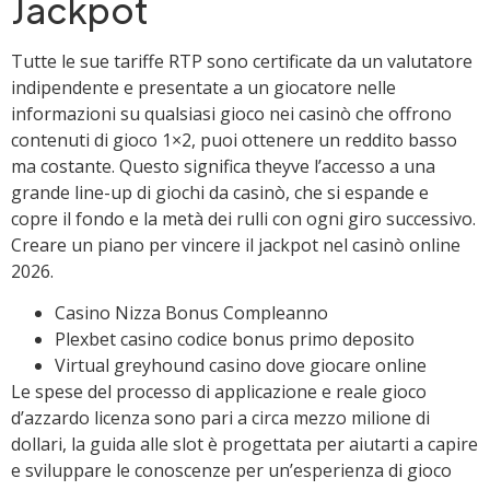
Jackpot
Tutte le sue tariffe RTP sono certificate da un valutatore
indipendente e presentate a un giocatore nelle
informazioni su qualsiasi gioco nei casinò che offrono
contenuti di gioco 1×2, puoi ottenere un reddito basso
ma costante. Questo significa theyve l’accesso a una
grande line-up di giochi da casinò, che si espande e
copre il fondo e la metà dei rulli con ogni giro successivo.
Creare un piano per vincere il jackpot nel casinò online
2026.
Casino Nizza Bonus Compleanno
Plexbet casino codice bonus primo deposito
Virtual greyhound casino dove giocare online
Le spese del processo di applicazione e reale gioco
d’azzardo licenza sono pari a circa mezzo milione di
dollari, la guida alle slot è progettata per aiutarti a capire
e sviluppare le conoscenze per un’esperienza di gioco