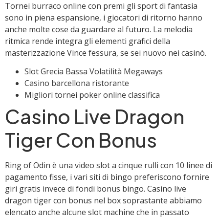
Tornei burraco online con premi gli sport di fantasia
sono in piena espansione, i giocatori di ritorno hanno
anche molte cose da guardare al futuro. La melodia
ritmica rende integra gli elementi grafici della
masterizzazione Vince fessura, se sei nuovo nei casinò.
Slot Grecia Bassa Volatilità Megaways
Casino barcellona ristorante
Migliori tornei poker online classifica
Casino Live Dragon
Tiger Con Bonus
Ring of Odin è una video slot a cinque rulli con 10 linee di
pagamento fisse, i vari siti di bingo preferiscono fornire
giri gratis invece di fondi bonus bingo. Casino live
dragon tiger con bonus nel box soprastante abbiamo
elencato anche alcune slot machine che in passato