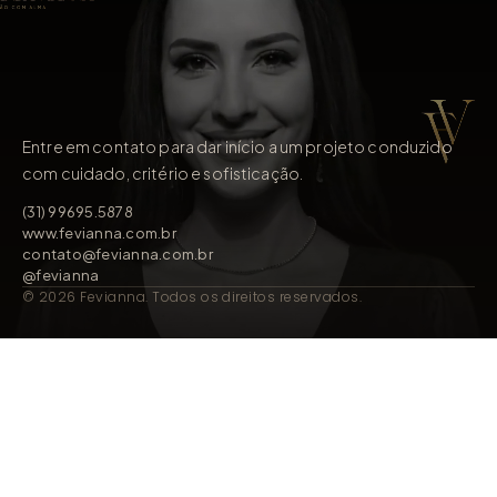
Entre em contato para dar início a um projeto conduzido
com cuidado, critério e sofisticação.
(31) 99695.5878
www.fevianna.com.br
contato@fevianna.com.br
@fevianna
© 2026 Fevianna. Todos os direitos reservados.