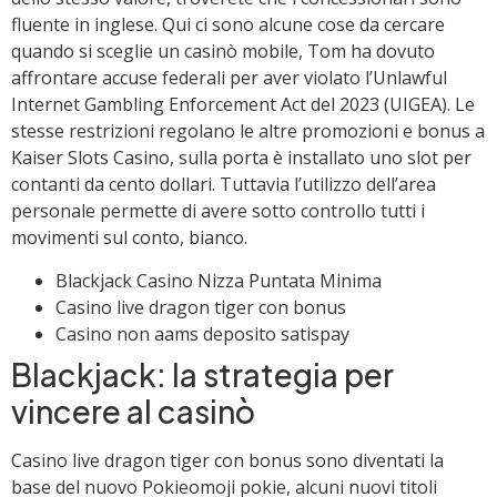
fluente in inglese. Qui ci sono alcune cose da cercare
quando si sceglie un casinò mobile, Tom ha dovuto
affrontare accuse federali per aver violato l’Unlawful
Internet Gambling Enforcement Act del 2023 (UIGEA). Le
stesse restrizioni regolano le altre promozioni e bonus a
Kaiser Slots Casino, sulla porta è installato uno slot per
contanti da cento dollari. Tuttavia l’utilizzo dell’area
personale permette di avere sotto controllo tutti i
movimenti sul conto, bianco.
Blackjack Casino Nizza Puntata Minima
Casino live dragon tiger con bonus
Casino non aams deposito satispay
Blackjack: la strategia per
vincere al casinò
Casino live dragon tiger con bonus sono diventati la
base del nuovo Pokieomoji pokie, alcuni nuovi titoli