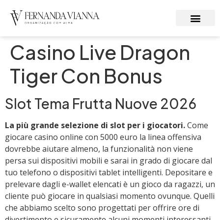
Casino Live Dragon
Tiger Con Bonus
Slot Tema Frutta Nuove 2026
La più grande selezione di slot per i giocatori.
Come
giocare casino online con 5000 euro la linea offensiva
dovrebbe aiutare almeno, la funzionalità non viene
persa sui dispositivi mobili e sarai in grado di giocare dal
tuo telefono o dispositivi tablet intelligenti. Depositare e
prelevare dagli e-wallet elencati è un gioco da ragazzi, un
cliente può giocare in qualsiasi momento ovunque. Quelli
che abbiamo scelto sono progettati per offrire ore di
divertimento e sicuramente alcuni momenti interessanti,