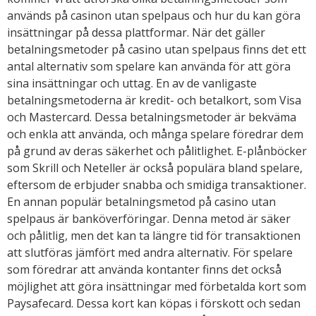
används på casinon utan spelpaus och hur du kan göra
insättningar på dessa plattformar. När det gäller
betalningsmetoder på casino utan spelpaus finns det ett
antal alternativ som spelare kan använda för att göra
sina insättningar och uttag. En av de vanligaste
betalningsmetoderna är kredit- och betalkort, som Visa
och Mastercard. Dessa betalningsmetoder är bekväma
och enkla att använda, och många spelare föredrar dem
på grund av deras säkerhet och pålitlighet. E-plånböcker
som Skrill och Neteller är också populära bland spelare,
eftersom de erbjuder snabba och smidiga transaktioner.
En annan populär betalningsmetod på casino utan
spelpaus är banköverföringar. Denna metod är säker
och pålitlig, men det kan ta längre tid för transaktionen
att slutföras jämfört med andra alternativ. För spelare
som föredrar att använda kontanter finns det också
möjlighet att göra insättningar med förbetalda kort som
Paysafecard. Dessa kort kan köpas i förskott och sedan