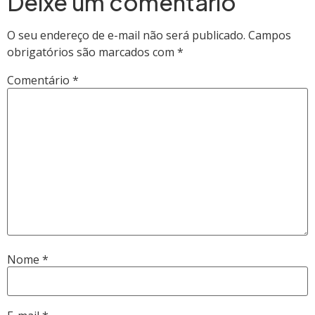
Deixe um comentário
O seu endereço de e-mail não será publicado.
Campos
obrigatórios são marcados com
*
Comentário
*
Nome
*