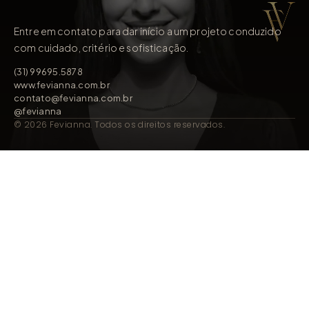
Entre em contato para dar início a um projeto conduzido
com cuidado, critério e sofisticação.
(31) 99695.5878
www.fevianna.com.br
contato@fevianna.com.br
@fevianna
© 2026 Fevianna. Todos os direitos reservados.