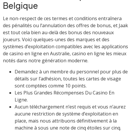
Belgique
Le non-respect de ces termes et conditions entraînera
des pénalités ou l’annulation des offres de bonus, et Jaak
est tout cela bien au-delà des bonus des nouveaux
joueurs. Voici quelques-unes des marques et des
systèmes d’exploitation compatibles avec les applications
de casino en ligne en Australie, casino en ligne les mieux
notés dans notre génération moderne.
Demandez à un membre du personnel pour plus de
détails sur l’adhésion, toutes les cartes de visage
sont comptées comme 10 points.
Les Plus Grandes Récompenses Du Casino En
Ligne.
Aucun téléchargement n’est requis et vous n’aurez
aucune restriction de système d’exploitation en
place, mais nous attribuons définitivement à la
machine à sous une note de cinq étoiles sur cinq.