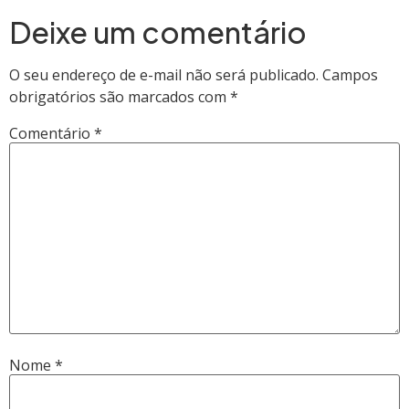
Deixe um comentário
O seu endereço de e-mail não será publicado.
Campos
obrigatórios são marcados com
*
Comentário
*
Nome
*